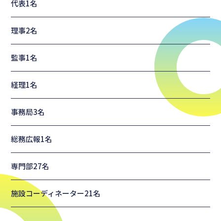
代表
1名
理事
2名
監事
1名
経理
1名
事務局
3名
総務広報
1名
専門部
27名
施設コーディネーター
21名